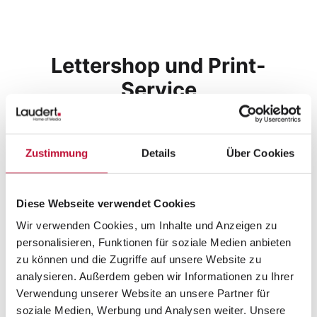
Lettershop und Print-
Service
Der
Print-Service
ist ein wichtiger
Bestandteil vieler Lettershop-
Zustimmung
Details
Über Cookies
Dienstleistungen. Ein professioneller Print-
Service sorgt dafür, dass alle
Druckerzeugnisse in hoher Qualität und
Diese Webseite verwendet Cookies
nach individuellen Anforderungen
Wir verwenden Cookies, um Inhalte und Anzeigen zu
produziert werden. Ob Flyer,
Prospekte
,
personalisieren, Funktionen für soziale Medien anbieten
Broschüren oder personalisierte Briefe – der
zu können und die Zugriffe auf unsere Website zu
Druck erfolgt effizient, termingerecht und in
analysieren. Außerdem geben wir Informationen zu Ihrer
enger Abstimmung mit den
Verwendung unserer Website an unsere Partner für
soziale Medien, Werbung und Analysen weiter. Unsere
Versandprozessen des Lettershops. Durch