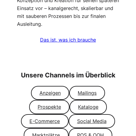
Konzeption und Kreation für seinen späteren
Einsatz vor – kanalgerecht, skalierbar und
mit sauberen Prozessen bis zur finalen
Ausleitung.
Das ist, was ich brauche
Unsere Channels im Überblick
Anzeigen
Mailings
Prospekte
Kataloge
E-Commerce
Social Media
Marktplätze
POS & OOH