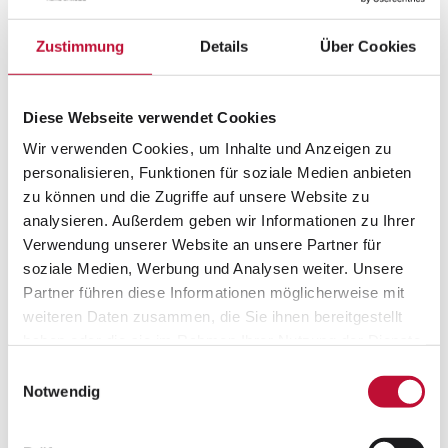
Zustimmung
Details
Über Cookies
Diese Webseite verwendet Cookies
Wir verwenden Cookies, um Inhalte und Anzeigen zu
personalisieren, Funktionen für soziale Medien anbieten
zu können und die Zugriffe auf unsere Website zu
analysieren. Außerdem geben wir Informationen zu Ihrer
Verwendung unserer Website an unsere Partner für
soziale Medien, Werbung und Analysen weiter. Unsere
Partner führen diese Informationen möglicherweise mit
Ausbildung & Studium:
Alles zu unseren
weiteren Daten zusammen, die Sie ihnen bereitgestellt
Ausbildungsberufen und dualen Studiengängen
haben oder die sie im Rahmen Ihrer Nutzung der Dienste
gesammelt haben.
Einwilligungsauswahl
Jetzt ansehen
Datenschutzerklärung
•
Impressum
Notwendig