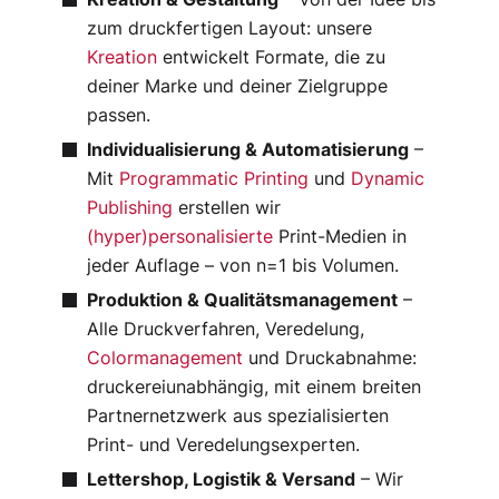
sstrategie
zum druckfertigen Layout: unsere
Kreation
entwickelt Formate, die zu
Kreation
deiner Marke und deiner Zielgruppe
passen.
CGI
Individualisierung & Automatisierung
–
Post Production
Mit
Programmatic Printing
und
Dynamic
Publishing
erstellen wir
(hyper)personalisierte
Print-Medien in
jeder Auflage – von n=1 bis Volumen.
Produktion & Qualitätsmanagement
–
Alle Druckverfahren, Veredelung,
Colormanagement
und Druckabnahme:
druckereiunabhängig, mit einem breiten
Partnernetzwerk aus spezialisierten
Print- und Veredelungsexperten.
Lettershop, Logistik & Versand
– Wir