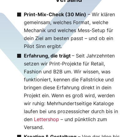
DOREAFAMILIE
beachtliche KPIs weit
https://www.adac-
über Branchenstandards.
motorsport.de/
Print-Mix-Check (30 Min)
– Wir klären
Website
gemeinsam, welches Format, welche
Zur Case Study
https://www.doreafamilie.de/
Leistungen
Mechanik und welches Mess-Setup für
dein Ziel am besten passt – und ob ein
Kunde
Anzeigengestalt
Leistungen
Pilot Sinn ergibt.
ung
Conrad Electronic
Erfahrung, die trägt
– Seit Jahrzehnten
Consulting
setzen wir Print-Projekte für Retail,
PoS & OoH
Website
Marketingportal
Fashion und B2B um. Wir wissen, was
https://www.conrad.de/
Prospekte
funktioniert, kennen die Fallstricke und
Fulfillment
bringen diese Erfahrung direkt in dein
Leistungen
Social Media
Projekt ein. Wenn es groß wird, werden
Print Service
Programmatic
wir ruhig: Mehrhundertseitige Kataloge
Verpackungen
Printing
laufen bei uns prozesssicher durch bis in
den
Lettershop
– und pünktlich zum
Print Service
Versand.
Kommunikation
Kreation & Gestaltung
– Von der Idee bis