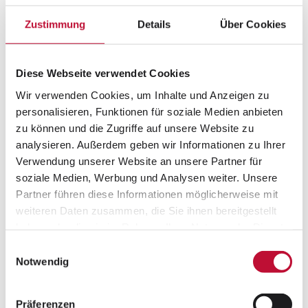
Strategische Integration im Marketingmix
ganzheitliche Betrachtung
Zustimmung
Details
Über Cookies
kreative Begleitung
technisches Management
Diese Webseite verwendet Cookies
Wir verwenden Cookies, um Inhalte und Anzeigen zu
personalisieren, Funktionen für soziale Medien anbieten
zu können und die Zugriffe auf unsere Website zu
analysieren. Außerdem geben wir Informationen zu Ihrer
Verwendung unserer Website an unsere Partner für
soziale Medien, Werbung und Analysen weiter. Unsere
Partner führen diese Informationen möglicherweise mit
weiteren Daten zusammen, die Sie ihnen bereitgestellt
haben oder die sie im Rahmen Ihrer Nutzung der Dienste
gesammelt haben.
Einwilligungsauswahl
Datenschutzerklärung
•
Impressum
Notwendig
Präferenzen