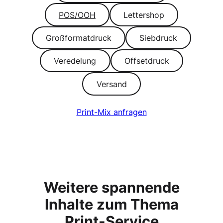
POS/OOH
Lettershop
Großformatdruck
Siebdruck
Veredelung
Offsetdruck
Versand
Print-Mix anfragen
Weitere spannende
Inhalte zum Thema
Print-Service