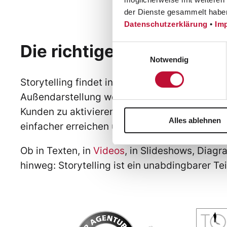
der Dienste gesammelt habe
Datenschutzerklärung
•
Im
Die richtige Geschichte 
Einwilligungsauswahl
Notwendig
Storytelling findet in heutiger Unternehmens
Außendarstellung werden Geschichten genutz
Kunden zu aktivieren, zu emotionalisieren, 
Alles ablehnen
einfacher erreichen und langfristig im Gedäch
Ob in Texten, in
Videos
, in Slideshows, Diag
hinweg: Storytelling ist ein unabdingbarer Te