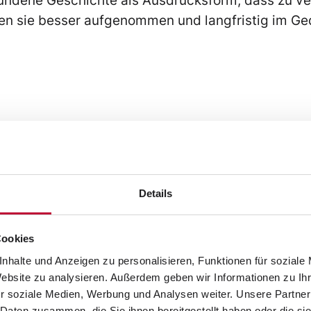
nen sie besser aufgenommen und langfristig im Ge
g
g einerseits, um Werte, Traditionen und Unterneh
Details
rt dafür, Ressourcen und Bedürfnisse zu wecken, 
ungswege durch das eigene Leistungsangebot au
Cookies
rmationsweitergabe haben Geschichten den Vortei
nhalte und Anzeigen zu personalisieren, Funktionen für soziale
Sie können Sinn- und Identitätsstiftend eingesetz
Website zu analysieren. Außerdem geben wir Informationen zu I
r soziale Medien, Werbung und Analysen weiter. Unsere Partner
 Daten zusammen, die Sie ihnen bereitgestellt haben oder die s