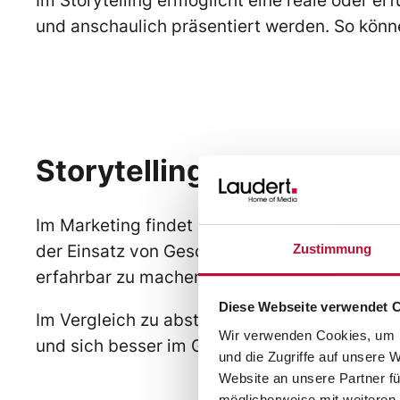
und anschaulich präsentiert werden. So kön
Storytelling im Marketin
Im Marketing findet es strategische Anwendun
Zustimmung
der Einsatz von Geschichten auch prädestinie
erfahrbar zu machen und entsprechende Lös
Diese Webseite verwendet 
Im Vergleich zu abstrakter, trockener Info
Wir verwenden Cookies, um I
und sich besser im Gedächtnis zu verankern. 
und die Zugriffe auf unsere 
Website an unsere Partner fü
möglicherweise mit weiteren