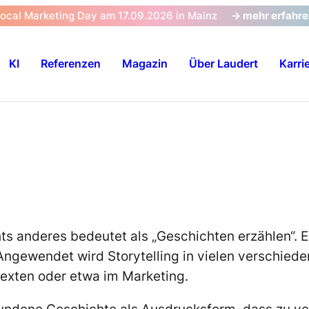
Local Marketing Day am 17.09.2026 in Mainz
-> mehr erfahr
KI
Referenzen
Magazin
Über Laudert
Karri
ichts anderes bedeutet als „Geschichten erzählen“.
ngewendet wird Storytelling in vielen verschieden
exten oder etwa im Marketing.
rfundene Geschichte als Ausdrucksform, dass zu v