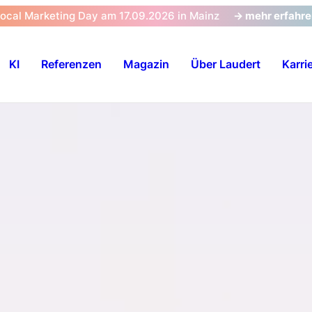
Local Marketing Day am 17.09.2026 in Mainz
-> mehr erfahr
KI
Referenzen
Magazin
Über Laudert
Karri