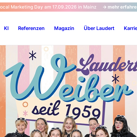
Local Marketing Day am 17.09.2026 in Mainz
-> mehr erfahr
KI
Referenzen
Magazin
Über Laudert
Karri