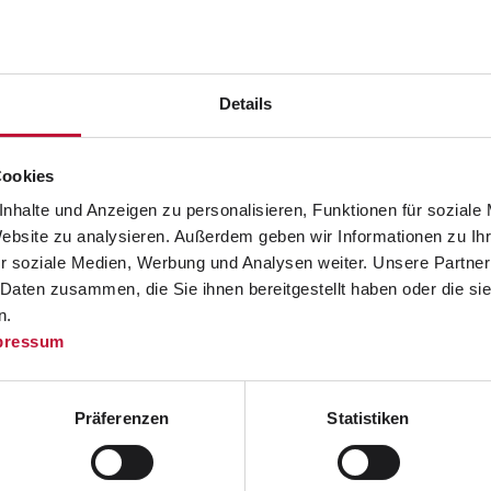
Gekleidet in schwingenden Pünktchen-
Petticoats, ergänzt durch stilechte
Details
50s-Accessoires, wurde in allen Teams
Halt gemacht. Dort verteilten die
Cookies
Altweiber-Ladies zahlreiche rote
nhalte und Anzeigen zu personalisieren, Funktionen für soziale
Herzchen auf die Wangen der Kollegen
Website zu analysieren. Außerdem geben wir Informationen zu I
– auch einige Pseudo-Schlipse
r soziale Medien, Werbung und Analysen weiter. Unsere Partner
mussten dran glauben. Als kleines
 Daten zusammen, die Sie ihnen bereitgestellt haben oder die s
Dankeschön blieb in jeder Abteilung
n.
ein süßer Gruß in Form von
pressum
Fruchtgummi-Herzchen zurück.
Präferenzen
Statistiken
Natürlich durfte ein Gruppenfoto im
Studio
nicht fehlen! Schließlich muss
ein solches Spektakel festgehalten