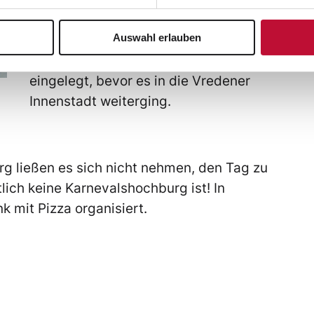
werden. Und weil Feiern hungrig
Auswahl erlauben
macht, wurde zum Mittag gemeinsam
eine wohlverdiente Pizzapause
eingelegt, bevor es in die Vredener
Innenstadt weiterging.
g ließen es sich nicht nehmen, den Tag zu
ich keine Karnevalshochburg ist! In
k mit Pizza organisiert.