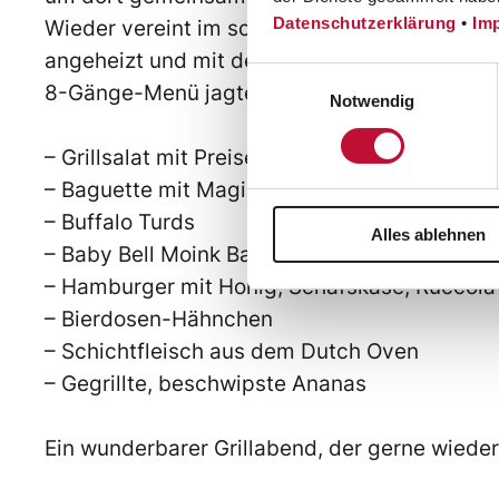
Datenschutzerklärung
•
Im
Wieder vereint im schönen Garten im Innenhof
angeheizt und mit dem vorbereiteten Grillg
Einwilligungsauswahl
8-Gänge-Menü jagte ein Highlight das nächs
Notwendig
– Grillsalat mit Preiselbeeren
– Baguette mit Magic Dust BBQ Rub
– Buffalo Turds
Alles ablehnen
– Baby Bell Moink Balls
– Hamburger mit Honig, Schafskäse, Ruccola u
– Bierdosen-Hähnchen
– Schichtfleisch aus dem Dutch Oven
– Gegrillte, beschwipste Ananas
Ein wunderbarer Grillabend, der gerne wieder