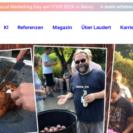
Local Marketing Day am 17.09.2026 in Mainz
-> mehr erfahr
KI
Referenzen
Magazin
Über Laudert
Karri