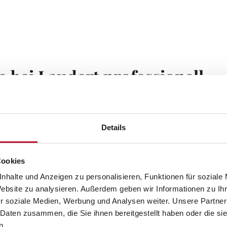
 bei Laudert professionell
utzelt
en unser Themenabend „Laudert Interaktiv“ von
Details
 am 26. Juli wurde von vielen Mitarbeitern im
nd IT-Projektmanager Sven Kuhn richtete für alle
Cookies
nhalte und Anzeigen zu personalisieren, Funktionen für soziale
Website zu analysieren. Außerdem geben wir Informationen zu I
r soziale Medien, Werbung und Analysen weiter. Unsere Partner
hmer zunächst die klimatisierten Teamküchen an,
 Daten zusammen, die Sie ihnen bereitgestellt haben oder die s
ammengestellten Grill-Rezepte vorzubereiten.
n.