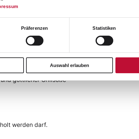
pressum
, wurden gleich vier verschiedene Grills
ut bestückt. Beim anschließenden gemeinsamen
te:
Präferenzen
Statistiken
Auswahl erlauben
nd göttlicher Grillsoße
holt werden darf.