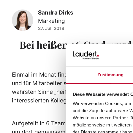
Sandra Dirks
Marketing
27. Juli 2018
Bei heißen 36 Grad wurde
gebr
Einmal im Monat findet am Hauptsitz in Vred
Zustimmung
und für Mitarbeiter statt. Unser Themenabend
wahrsten Sinne „heiß“ ersehnt. Grillmeister u
Diese Webseite verwendet 
interessierten Kollegen einen Grillkurs aus.
Wir verwenden Cookies, um I
und die Zugriffe auf unsere 
Website an unsere Partner fü
Aufgeteilt in 6 Teams, steuerten alle Teilne
möglicherweise mit weiteren
um dort gemeinsam ihre vom Grillmeister zus
der Dienste gesammelt habe