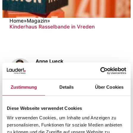
Home
»
Magazin
»
Kinderhaus Rasselbande in Vreden
Kinderhaus Rasselbande in
Vreden
Anne Lueck
Head of Brand Strategy
28. November 2014
Zustimmung
Details
Über Cookies
Offizielle Eröffnung durch
Familienministerin Ute
Diese Webseite verwendet Cookies
Schäfer
Wir verwenden Cookies, um Inhalte und Anzeigen zu
personalisieren, Funktionen für soziale Medien anbieten
Das Kinderhaus Rasselbande in Vreden ist ein
zu können und die Zugriffe auf unsere Website zu