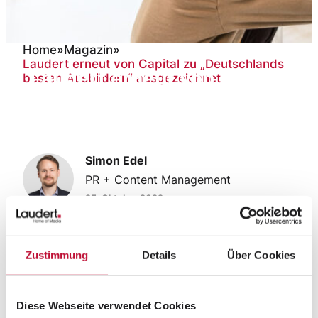
Home
»
Magazin
»
Laudert erneut von Capital zu „Deutschlands
Laudert erneut von Capital
besten Ausbildern“ ausgezeichnet
zu „Deutschlands besten
Ausbildern“ ausgezeichnet
Simon Edel
PR + Content Management
25. Oktober 2022
Wirtschaftsmagazin
Capital zeichnet das Home
Zustimmung
Details
Über Cookies
of Media zu einer von
„Deutschlands besten
Diese Webseite verwendet Cookies