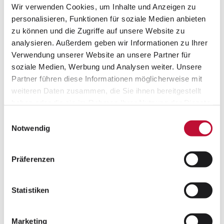
Ausbildern“aus
Wir verwenden Cookies, um Inhalte und Anzeigen zu
personalisieren, Funktionen für soziale Medien anbieten
zu können und die Zugriffe auf unsere Website zu
Wie auch im vergangenen Jahr ist Laudert von
analysieren. Außerdem geben wir Informationen zu Ihrer
Capital als „Top-Ausbilder“ ausgezeichnet worden.
Verwendung unserer Website an unsere Partner für
In der zum sechsten Mal durch das
soziale Medien, Werbung und Analysen weiter. Unsere
Wirtschaftsmagazin durchgeführten Studie
Partner führen diese Informationen möglicherweise mit
erreichte das Home of Media damit eine Top-
weiteren Daten zusammen, die Sie ihnen bereitgestellt
Platzierung unter den 751 teilnehmenden
haben oder die sie im Rahmen Ihrer Nutzung der Dienste
Unternehmen.
gesammelt haben.
Einwilligungsauswahl
Datenschutzerklärung
•
Impressum
Notwendig
Für Laudert ist die Nachwuchsarbeit ein integraler
Bestandteil der Unternehmensstrategie. Die
Präferenzen
Auszeichnung unterstreicht, dass das
Ausbildungskonzept der Akademie
der richtige
Weg für eine professionelle Nachwuchsförderung
Statistiken
ist. Immer wieder wurde Laudert in den
vergangenen Jahren für seine Ausbildung
Marketing