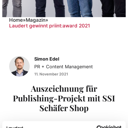
Home
»
Magazin
»
Laudert gewinnt priint:award 2021
Laudert gewinnt
priint:award 2021
Simon Edel
PR + Content Management
11. November 2021
Auszeichnung für
Publishing-Projekt mit SSI
Schäfer Shop
Laudert ist auf dem diesjährigen 10. Jubiläums