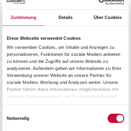
priint:day im Landschaftspark Duisburg-Nord mit
dem priint:award für das
Publishing-Projekt
des
Zustimmung
Details
Über Cookies
Jahres 2021 ausgezeichnet worden. Das
Unternehmen erhielt die Auszeichnung für das
gemeinsame Projekt mit SSI Schäfer Shop. In allen
Diese Webseite verwendet Cookies
vier Preiskategorien (Publishing-Projekt des
Wir verwenden Cookies, um Inhalte und Anzeigen zu
Jahres, Digitales Publishing- Projekt des Jahres,
personalisieren, Funktionen für soziale Medien anbieten
Innovation des Jahres, Partner des Jahres) war
zu können und die Zugriffe auf unsere Website zu
Laudert zuvor auch nominiert worden.
analysieren. Außerdem geben wir Informationen zu Ihrer
Geschäftsführer Sven Henckel nahm die
Verwendung unserer Website an unsere Partner für
Auszeichnung vor Ort erfreut entgegen.
soziale Medien, Werbung und Analysen weiter. Unsere
Partner führen diese Informationen möglicherweise mit
Das Printausleitungsprojekt mit SSI Schäfer Shop
weiteren Daten zusammen, die Sie ihnen bereitgestellt
besticht durch seine enorm dynamischen und
haben oder die sie im Rahmen Ihrer Nutzung der Dienste
konfigurierbaren Templates und
gesammelt haben.
Einwilligungsauswahl
individualisierbaren Inhaltsdetails. Durch
PIM-
Datenschutzerklärung
•
Impressum
Notwendig
Daten
getrieben wird eine automatisierte
Katalogerstellung via InDesign und priint:suite