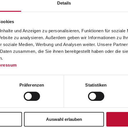
Details
beiterinnen
Cookies
nhalte und Anzeigen zu personalisieren, Funktionen für soziale
Website zu analysieren. Außerdem geben wir Informationen zu I
n Hair- & Make-up-Artists
r soziale Medien, Werbung und Analysen weiter. Unsere Partner
 Daten zusammen, die Sie ihnen bereitgestellt haben oder die s
n.
 funktioniert Contouring? Welcher Make-up-Ton
pressum
viele weitere Fragen wurden beim letzten
tattfand, geklärt. Unsere Hair- und Make-up-
en den teilnehmenden Mitarbeiterinnen in
Präferenzen
Statistiken
fachen Tricks ihr Make-up optimieren können. Im
ert-Studios
kam dabei direkt das richtige
e sonst ausschließlich den gebuchten Models
ei Frisurenfragen konnten unsere erfahrenen
Auswahl erlauben
nd war ein voller Erfolg und alle mitmachenden