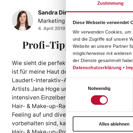
Zustimmung
Mitar
Sandra Dirks
Marketing
Diese Webseite verwendet 
4. April 2019
Wir verwenden Cookies, um I
und die Zugriffe auf unsere 
Profi-Tipps von unsere
Website an unsere Partner fü
möglicherweise mit weiteren
der Dienste gesammelt habe
Wie sieht die perfekte Augenbraue aus? Wie
Datenschutzerklärung
•
Im
ist für meine Haut der Passende? Diese und 
Laudert-Interaktiv-Abend, der am 27. März s
Einwilligungsauswahl
Artists Jana Hoge und Daniela Rotherm zeigt
Notwendig
intensiven Einzelberatungen, wie sie mit ein
Hair- & Make-up-Raum in den Vredener
Laud
Feeling auf und diverse Beauty-Produkte, di
vorbehalten sind, kamen zum Einsatz. Auch b
Alles ablehnen
Hair- & Make-up-Profis weiterhelfen. Der Abe