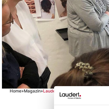
Home
»
Magazin
»
Laudert Interaktiv – Make-up-Tuto
Laudert Interakti