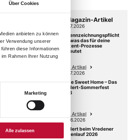
Über Cookies
Weitere spannende Magazin-Artikel
22.07.2026
 Medien anbieten zu können
KI-Kennzeichnungspflicht
und was das für deine
hrer Verwendung unserer
Content-Prozesse
 führen diese Informationen
bedeutet
ie im Rahmen Ihrer Nutzung
Zum Artikel
02.07.2026
Home Sweet Home – Das
Laudert-Sommerfest
2026
Marketing
Zum Artikel
03.06.2026
Laudert beim Vredener
Alle zulassen
Firmenlauf 2026