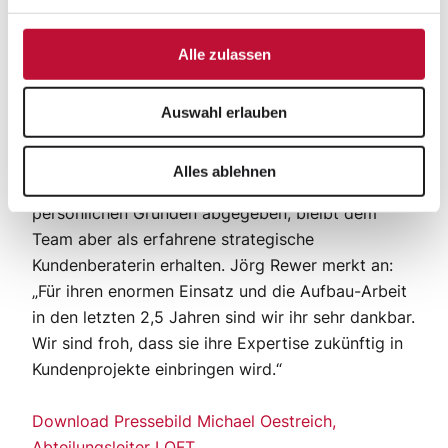
Komponente mit zu uns. Beides zahlt auf
langjährige und partnerschaftliche
Alle zulassen
Kundenbindungen ein, die einen besonderen Wert
bei Laudert haben. Wir freuen uns sehr auf die
Zusammenarbeit.“
Auswahl erlauben
Die bisherige Abteilungsleiterin der Kreativ-Einheit
Alles ablehnen
LOFT, Sonja Dechering, hatte die Position aus
persönlichen Gründen abgegeben, bleibt dem
Team aber als erfahrene strategische
Kundenberaterin erhalten. Jörg Rewer merkt an:
„Für ihren enormen Einsatz und die Aufbau-Arbeit
in den letzten 2,5 Jahren sind wir ihr sehr dankbar.
Wir sind froh, dass sie ihre Expertise zukünftig in
Kundenprojekte einbringen wird.“
Download Pressebild Michael Oestreich,
Abteilungsleiter LOFT