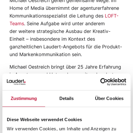
Michael Oestreich gehen gemeinsame Wege: Im
Home of Media übernimmt der agenturerfahrene
Kommunikationsspezialist die Leitung des
LOFT-
Teams
. Seine Aufgabe wird unter anderem
der weitere strategische Ausbau der Kreativ-
Einheit – insbesondere im Kontext des
ganzheitlichen Laudert-Angebots für die Produkt-
und Markenkommunikation sein.
Michael Oestreich bringt über 25 Jahre Erfahrung
in Agenturen und Unternehmen mit zu Laudert –
darunter etwa im zweitgrößten Agentur-Network
Grey. In den letzten 13 Jahren zeichnete er für den
Ausbau einer kleinen internen Werbeabteilung in
Zustimmung
Details
Über Cookies
eine erfolgreiche Werbeagentur (acht nationale
Auszeichnungen, 25 Mitarbeiter) verantwortlich.
Diese Webseite verwendet Cookies
Bei Laudert steht für Michael Oestreich die
Wir verwenden Cookies, um Inhalte und Anzeigen zu