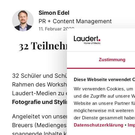
Ar
Simon Edel
PR + Content Management
11. Februar 2020
32 Teilnehmer/innen bei
Code 
Zustimmung
32 Schüler und Schülerinnen fanden sich am
Diese Webseite verwendet 
Rahmen des Workshop-Tages
„Pictures, Cod
Wir verwenden Cookies, um I
Laudert-Medien zu erhalten. Dabei standen
und die Zugriffe auf unsere 
Fotografie und Styling
.
Website an unsere Partner fü
möglicherweise mit weiteren
Angeleitet von unseren Ausbildern Rita Dünne
der Dienste gesammelt habe
Breuers (Mediengestaltung) und Daniel Borgm
Datenschutzerklärung
•
Im
spannende Inhalte kennenlernen – und auch gl