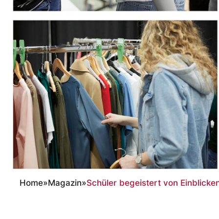
Home
»
Magazin
»
Schüler begeistert von Einblicken
Schüler begeister