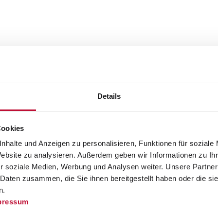
beitswelt
m Workshop-Tag „Pictures,
+ Style“
Details
 vergangenen Samstag bei Laudert ein, um im
Cookies
e + Style“
Einblicke in die bunte Welt der
nhalte und Anzeigen zu personalisieren, Funktionen für soziale
 drei Workshops auf dem Programm:
Photoshop,
Website zu analysieren. Außerdem geben wir Informationen zu I
r soziale Medien, Werbung und Analysen weiter. Unsere Partner
 Daten zusammen, die Sie ihnen bereitgestellt haben oder die s
 (Gestalterin für visuelles Marketing), Hermann
n.
ann (Fotografie) durften die Teilnehmer
pressum
eich selbst in der Praxis ausprobieren. Wie