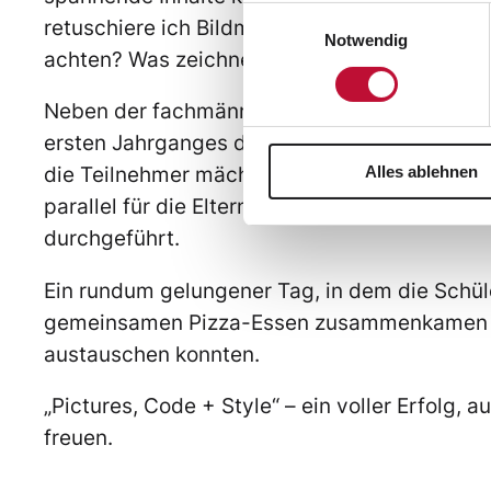
Einwilligungsauswahl
retuschiere ich Bildmaterial? Worauf muss ic
Notwendig
achten? Was zeichnen Portrait- und Produktf
Neben der fachmännischen Unterstützung ha
ersten Jahrganges den Schülern bei der Ausü
die Teilnehmer mächtig vor sich hin – und d
Alles ablehnen
parallel für die Eltern ein Unternehmensrund
durchgeführt.
Ein rundum gelungener Tag, in dem die Schü
gemeinsamen Pizza-Essen zusammenkamen und
austauschen konnten.
„Pictures, Code + Style“ – ein voller Erfolg, a
freuen.