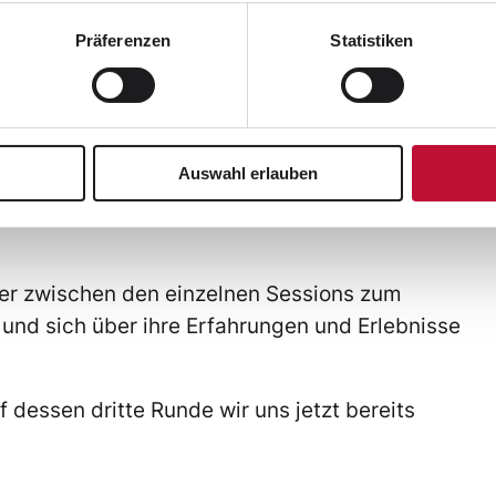
h bei der perfekten Inszenierung von Mode
Präferenzen
Statistiken
otografie aus?
lfen auch die Laudert-Auszubildenden des
bung ihrer Aufgaben. In kleinen Teams eiferten
amit Mama und Papa dabei nicht stören, wurde
Auswahl erlauben
gang unter Leitung von Kerstin Schmitt
ler zwischen den einzelnen Sessions zum
 sich über ihre Erfahrungen und Erlebnisse
uf dessen dritte Runde wir uns jetzt bereits