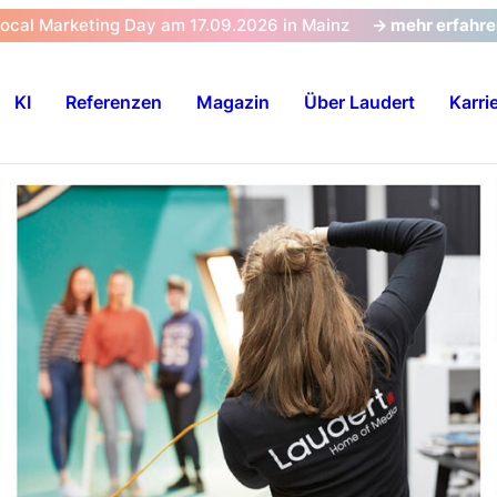
Local Marketing Day am 17.09.2026 in Mainz
-> mehr erfahr
KI
Referenzen
Magazin
Über Laudert
Karri