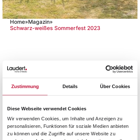
Home
»
Magazin
»
Schwarz-weißes Sommerfest 2023
Schwarz-weißes
Sommerfest 2023
Sandra Dirks
Marketing
21. Juni 2023
Zustimmung
Details
Über Cookies
170 Mitarbeiter feierten beim
Dornbusch in Vreden
Diese Webseite verwendet Cookies
Wir verwenden Cookies, um Inhalte und Anzeigen zu
Am 17. Juni feierten die Laudert-Belegschaft
personalisieren, Funktionen für soziale Medien anbieten
sowie die Geschäftsführung gemeinsam bei
zu können und die Zugriffe auf unsere Website zu