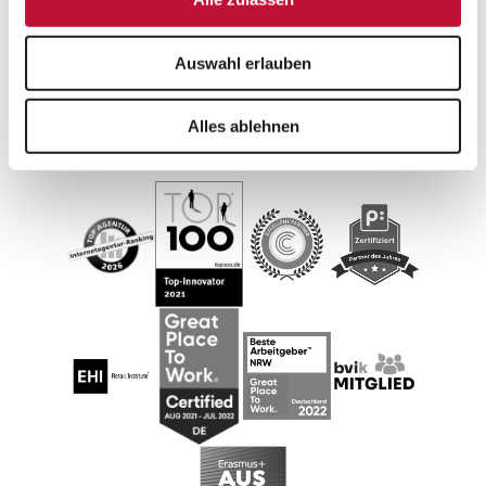
Weitere Artikel zu den Themen
Auswahl erlauben
Work + Life
Alles ablehnen