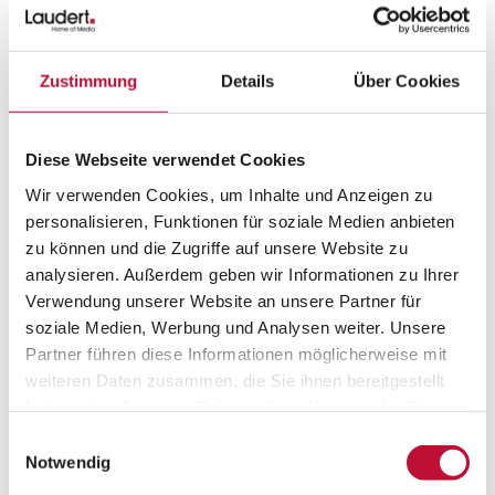
Eine Lösung bietet die priint:suite von WERK II, für
die Laudert als erfahrener Implementierungs-
partner ausgewiesener Experte ist. Statt jedes
Zustimmung
Details
Über Cookies
Etikett manuell aufzubauen, basiert die Etiketten-
Produktion nun auf einer Publishing-
Produktdatenbank (Oracle). Diese wird einerseits
Diese Webseite verwendet Cookies
aus dem
Wir verwenden Cookies, um Inhalte und Anzeigen zu
PIM- (Product Information Management)
und
personalisieren, Funktionen für soziale Medien anbieten
Warenwirtschafts-System, andererseits aus einer
zu können und die Zugriffe auf unsere Website zu
Sicherheits-Datenbank gespeist. Für die ständige
analysieren. Außerdem geben wir Informationen zu Ihrer
Verbindung zwischen Layoutprogramm und
Verwendung unserer Website an unsere Partner für
Oracle-Datenbank sorgt eine Schnittstelle, der
soziale Medien, Werbung und Analysen weiter. Unsere
sog. JDBC-Connector. Sollen Etiketten nun
Partner führen diese Informationen möglicherweise mit
weiteren Daten zusammen, die Sie ihnen bereitgestellt
automatisiert erzeugt werden, müssen vorab
haben oder die sie im Rahmen Ihrer Nutzung der Dienste
intelligente Templates definiert werden. Jede
gesammelt haben.
Gebindegröße erhält ein eigenes Template, das
Einwilligungsauswahl
Datenschutzerklärung
•
Impressum
Notwendig
abhängig von der Sprachversion und vom