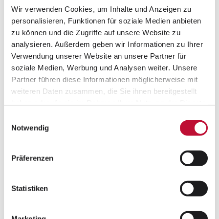
Munde. Aber um was geht es da eigentlich?
Wir verwenden Cookies, um Inhalte und Anzeigen zu
Laudert-IT-Consultant Thorsten Hamann erklärt
personalisieren, Funktionen für soziale Medien anbieten
im Webinar unseres Partners II Werk II am
zu können und die Zugriffe auf unsere Website zu
16.09.2021 ab 11 Uhr
einfach und verständlich,
analysieren. Außerdem geben wir Informationen zu Ihrer
was Programmatic Printing überhaupt ist –
Verwendung unserer Website an unsere Partner für
keinerlei Vorkenntnisse notwendig!
soziale Medien, Werbung und Analysen weiter. Unsere
Partner führen diese Informationen möglicherweise mit
Sie erfahren, woher Programmatic Printing
weiteren Daten zusammen, die Sie ihnen bereitgestellt
kommt, welche Probleme es löst, für wen es
haben oder die sie im Rahmen Ihrer Nutzung der Dienste
interessant ist und warum es Teil einer jeden
gesammelt haben.
Einwilligungsauswahl
Multi- und Omnichannel-Strategie sein sollte. Wir
Datenschutzerklärung
•
Impressum
Notwendig
sprechen auch über Kosten und Voraussetzungen
und zum Abschluss erhalten Sie Gelegenheit,
Präferenzen
Fragen zu stellen und zu diskutieren.
Statistiken
Wann?
16. September 2021, 11 Uhr
Marketing