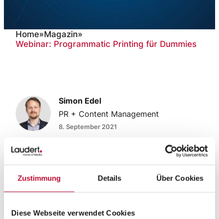
Home
»
Magazin
»
Webinar: Programmatic Printing für Dummies
Webinar: Programmatic
Printing für Dummies
Simon Edel
PR + Content Management
8. September 2021
Laudert und Werk II klären
auf, was es mit dem Hype auf
Zustimmung
Details
Über Cookies
sich hat
Der Programmatic-Printing-Hype ist in aller
Diese Webseite verwendet Cookies