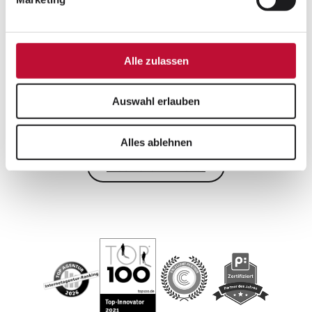
Wo?
Online bei unserem Partner Werk II:
Zur
Anmeldung für das Webinar
Alle zulassen
Weitere Artikel zu den Themen
Auswahl erlauben
Channels
Consulting
Alles ablehnen
Webinare + Events