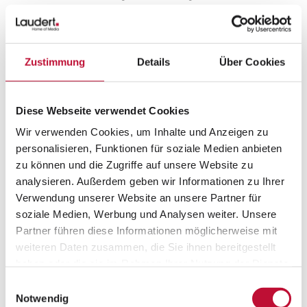
konsistente Produktkommunikation
sichergestellt.
Doch aus der Vielzahl an Lösungen am
Zustimmung
Details
Über Cookies
Markt die passende für das eigene
Unternehmen zu finden, ist nicht einfach.
Diese Webseite verwendet Cookies
Auch bei der anschließenden
Implementierung lauern viele Fallstricke. Mit
Wir verwenden Cookies, um Inhalte und Anzeigen zu
unserem Whitepaper wollen wir dich auf
personalisieren, Funktionen für soziale Medien anbieten
dem Weg zu einem PIM-System
zu können und die Zugriffe auf unsere Website zu
analysieren. Außerdem geben wir Informationen zu Ihrer
begleiten. Wir hoffen, die Informationen und
Verwendung unserer Website an unsere Partner für
Tipps sind für deine Entscheidung hilfreich.
soziale Medien, Werbung und Analysen weiter. Unsere
Kapitelübersicht:
Partner führen diese Informationen möglicherweise mit
weiteren Daten zusammen, die Sie ihnen bereitgestellt
01: PIM-Systeme: Produktdaten effizient
haben oder die sie im Rahmen Ihrer Nutzung der Dienste
verwalten
gesammelt haben.
Einwilligungsauswahl
Datenschutzerklärung
•
Impressum
02: Vorteile eines PIM-Systems
Notwendig