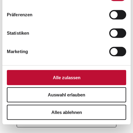
03: Wann lohnt sich ein PIM-System?
04: Wie du das passende PIM-System
Präferenzen
findest
05: 6 Gründe, warum PIM-Projekte
Statistiken
scheitern
06: Wie du es besser machst: Darauf
Marketing
solltest du bei der Einführung achten
Alle zulassen
Wie bist du aufmerksam geworden?
Auswahl erlauben
Alles ablehnen
Anrede