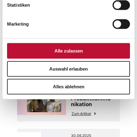
Statistiken
20.10.2025
Route 66: Das
Marketing
Jubiläumsevent
Zum Artikel
Alle zulassen
28.08.2025
Auswahl erlauben
Image to Video
AI: Neue
Impulse für die
Alles ablehnen
visuelle
Produktkommu
nikation
Zum Artikel
30.06.2025