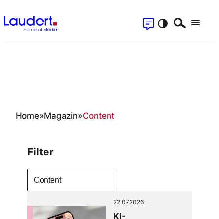
Zum
Kontakt
Inhalt
Suchen
Menu
springen
S
Content
Home
»
Magazin
»
Content
Filter
22.07.2026
KI-