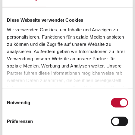
Visual Boost:
Mit KI zu ganz
neuen
Bildwelten in
Diese Webseite verwendet Cookies
der
Produktfotograf
Wir verwenden Cookies, um Inhalte und Anzeigen zu
ie
personalisieren, Funktionen für soziale Medien anbieten
zu können und die Zugriffe auf unsere Website zu
Zum Artikel
analysieren. Außerdem geben wir Informationen zu Ihrer
Verwendung unserer Website an unsere Partner für
soziale Medien, Werbung und Analysen weiter. Unsere
20.11.2025
Partner führen diese Informationen möglicherweise mit
Wie KI Models
die
weiteren Daten zusammen, die Sie ihnen bereitgestellt
Fashionfotograf
haben oder die sie im Rahmen Ihrer Nutzung der Dienste
ie verändern
gesammelt haben.
Einwilligungsauswahl
Datenschutzerklärung
•
Impressum
Notwendig
Präferenzen
Zum Artikel