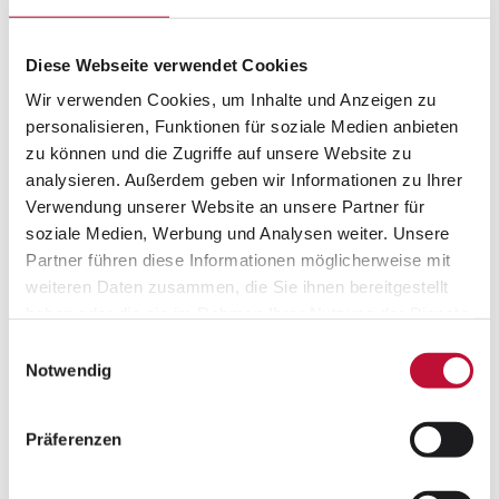
Momente des Glücks, die für diese Kinder von
unschätzbarem Wert sind.
Diese Webseite verwendet Cookies
Unsere Geburtstagswünsche werden so zu einer
Wir verwenden Cookies, um Inhalte und Anzeigen zu
Herzensangelegenheit, die über den persönlichen
personalisieren, Funktionen für soziale Medien anbieten
Anlass hinausgeht. Anstatt nur Freude zu
zu können und die Zugriffe auf unsere Website zu
empfangen, dürfen unsere Kunden sicher sein,
analysieren. Außerdem geben wir Informationen zu Ihrer
dass ihr Ehrentag auch in Vietnam ein Lächeln auf
Verwendung unserer Website an unsere Partner für
ein Gesicht zaubert. Wir denken, es ist eine kleine,
soziale Medien, Werbung und Analysen weiter. Unsere
aber besondere Geste, die in Vietnam viel
Partner führen diese Informationen möglicherweise mit
wirksamer zum Einsatz kommen kann.
weiteren Daten zusammen, die Sie ihnen bereitgestellt
haben oder die sie im Rahmen Ihrer Nutzung der Dienste
Die Wirksamkeit ist Teil unserer
Brand Culture
und
gesammelt haben.
Einwilligungsauswahl
uns ein zentrales Anliegen, weshalb wir bereits in
Datenschutzerklärung
•
Impressum
Notwendig
der Vergangenheit sowie heute weitere
Herzensprojekte unterstützen. Ein Beispiel dafür
Präferenzen
ist unser
Brunnenbau-Projekt
in Dalaba. Hier
wurden bereits die ersten Brunnen errichtet, die