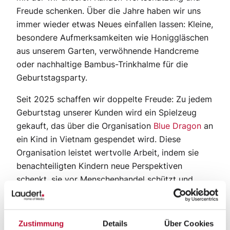
Freude schenken. Über die Jahre haben wir uns
immer wieder etwas Neues einfallen lassen: Kleine,
besondere Aufmerksamkeiten wie Honiggläschen
aus unserem Garten, verwöhnende Handcreme
oder nachhaltige Bambus-Trinkhalme für die
Geburtstagsparty.
Seit 2025 schaffen wir doppelte Freude: Zu jedem
Geburtstag unserer Kunden wird ein Spielzeug
gekauft, das über die Organisation
Blue Dragon
an
ein Kind in Vietnam gespendet wird. Diese
Organisation leistet wertvolle Arbeit, indem sie
benachteiligten Kindern neue Perspektiven
schenkt, sie vor Menschenhandel schützt und
Straßenkindern eine bessere Zukunft ermöglicht.
Mit einem einfachen Spielzeug – ob ein Ball, ein
Lego-Set oder ein kleines Spiel – schenken wir
Zustimmung
Details
Über Cookies