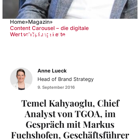
Home
»
Magazin
»
Content Carousel – die digitale
Content Carousel – die
Wertschöpfungskette
digitale
Wertschöpfungskette
Anne Lueck
Head of Brand Strategy
9. September 2016
Temel Kahyaoglu, Chief
Analyst von TGOA, im
Gespräch mit Markus
Fuchshofen, Geschäftsführer