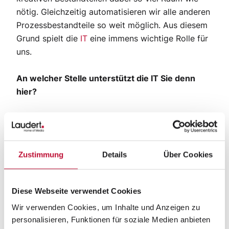
nötig. Gleichzeitig automatisieren wir alle anderen
Prozessbestandteile so weit möglich. Aus diesem
Grund spielt die
IT
eine immens wichtige Rolle für
uns.
An welcher Stelle unterstützt die IT Sie denn
hier?
J. R.: Man sollte meinen, die Fotografie ist heute
bereits digital, zum Beispiel durch Digitalkameras
und Photoshop. Wir müssen jedoch einen Schritt
Zustimmung
Details
Über Cookies
weitergehen: Es geht um die Digitale
Transformation sämtlicher Geschäftsprozesse bei
der Content-Erstellung, zu der wir unsere IT-
Diese Webseite verwendet Cookies
Kompetenz benötigen. Konkret äußert sich dies
Wir verwenden Cookies, um Inhalte und Anzeigen zu
zum Beispiel in unserer Content-Logistik-Software
personalisieren, Funktionen für soziale Medien anbieten
LaudertContentFlow®, die einmalig in diesem