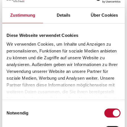
die Geschäftsleitung, für die weitere Expansion
der Studios einen zusätzlichen Standort in
Zustimmung
Details
Über Cookies
Hamburg
aufzubauen. Dazu wurden in den
2
vergangenen 3 Monaten auf 800 m
an der
Borsteler Chaussee 85-99 Still- und Modell-Sets,
Diese Webseite verwendet Cookies
Büros und Vorbereitungsflächen eingerichtet. „Die
Wir verwenden Cookies, um Inhalte und Anzeigen zu
ersten Shooting-Tage hat unser neues Hamburg-
personalisieren, Funktionen für soziale Medien anbieten
Team bereits erfolgreich absolviert,“ freut sich
zu können und die Zugriffe auf unsere Website zu
Andreas Rosing, geschäftsführender
analysieren. Außerdem geben wir Informationen zu Ihrer
Gesellschafter, anlässlich der Eröffnung der
Verwendung unserer Website an unsere Partner für
Studios. „Dabei hat es sich bewährt, dass
soziale Medien, Werbung und Analysen weiter. Unsere
ehemalige Kollegen vom Standort
Vreden
unsere
Partner führen diese Informationen möglicherweise mit
neuen Kollegen, lokale Spezialisten aus Hamburg,
weiteren Daten zusammen, die Sie ihnen bereitgestellt
haben oder die sie im Rahmen Ihrer Nutzung der Dienste
ergänzen.“
Das gesamte neue Team
der Studios in
gesammelt haben.
Hamburg wurde nach der offiziellen Eröffnung
Einwilligungsauswahl
Datenschutzerklärung
•
Impressum
Notwendig
durch die Teamleiterin, Helena Pietz, vorgestellt.
Ab dem offiziellen Start am 1. Juni umfasst es 14