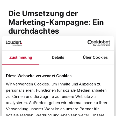
Die Umsetzung der
Marketing-Kampagne: Ein
durchdachtes
Gesamtkonzept
Laudert begleitete die Kampagne von der
Zustimmung
Details
Über Cookies
strategischen und kreativen Planung, über
Fotografie
und Design bis hin zur Produktion und
Verteilung in die Märkte. Umfangreiches POS-
Diese Webseite verwendet Cookies
Material und Rezepthefte in den Filialen sowie
Wir verwenden Cookies, um Inhalte und Anzeigen zu
Out-of-Home-Plakate
und
Prospekte
tragen dazu
personalisieren, Funktionen für soziale Medien anbieten
bei, dass das Konzept nicht nur in den Netto-
zu können und die Zugriffe auf unsere Website zu
Filialen, sondern auch im gesamten Einzugsgebiet
analysieren. Außerdem geben wir Informationen zu Ihrer
wahrgenommen wird. Ergänzt wird die Kampagne
Verwendung unserer Website an unsere Partner für
durch eine digitale Präsenz auf der
soziale Medien, Werbung und Analysen weiter. Unsere