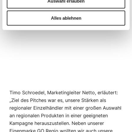
Auswahl erlauben
den Bereichen OOH, POS, Prospekt
und App
Alles ablehnen
Timo Schroedel, Marketingleiter Netto, erläutert:
„
Ziel des Pitches war es, unsere Stärken als
regionaler Einzelhändler mit einer großen Auswahl
an regionalen Produkten in einer geeigneten
Kampagne herauszustellen. Neben unserer
Eigenmarke GO Regio wollten wir auch unsere