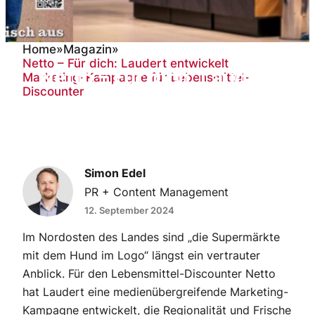
Home
»
Magazin
»
Netto – Für dich: Laudert entwickelt
Netto – Für dich: Laudert
Marketing-Kampagne für Lebensmittel-
Discounter
entwickelt Marketing-
Kampagne für
Lebensmittel-Discounter
Simon Edel
PR + Content Management
12. September 2024
Im Nordosten des Landes sind „die Supermärkte
mit dem Hund im Logo“ längst ein vertrauter
Anblick. Für den Lebensmittel-Discounter Netto
hat Laudert eine medienübergreifende Marketing-
Kampagne entwickelt, die Regionalität und Frische