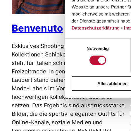
Website an unsere Partner fü
möglicherweise mit weiteren
der Dienste gesammelt habe
Benvenuto
Datenschutzerklärung
•
Im
Einwilligungsauswahl
Exklusives Shooting für hochwertige
Notwendig
Kollektionen Schicke Einblicke BENVENUTO
steht für italienisch inspirierte Business-und
Freizeitmode. In gemeinsamen Shootings mit
Laudert stand daher die Exklusivität des
Alles ablehnen
Mode-Labels im Vordergrund, um die
hochwertigen Kollektionen in Szene zu
setzen. Das Ergebnis sind ausdrucksstarke
Bilder, die die sportiv-eleganten Outfits für
Online-Kanäle, soziale Medien und
Lookbooks präsentieren. BENVENUTO