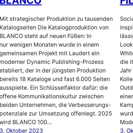
BLANCO
FI
Mit strategischer Produktion zu tausenden
Soci
Katalogseiten Die Katalogproduktion von
inspi
BLANCO steht auf neuen Füßen: In
läss
nur wenigen Monaten wurde in einem
Look
gemeinsamen Projekt mit Laudert ein
Whit
moderner Dynamic Publishing-Prozess
die 
etabliert, der in der jüngsten Produktion
Jahr
bereits 18 Kataloge und fast 6.000 Seiten
Kolle
ausspielte. Ein Schlüsselfaktor dafür: die
Outd
offene Kommunikationskultur zwischen
eine
beiden Unternehmen, die Verbesserungs­
Kamp
potenziale zur Umsetzung offenlegt. 2025
wurd
wird BLANCO 100…
Mode
3. Oktober 2023
3. O