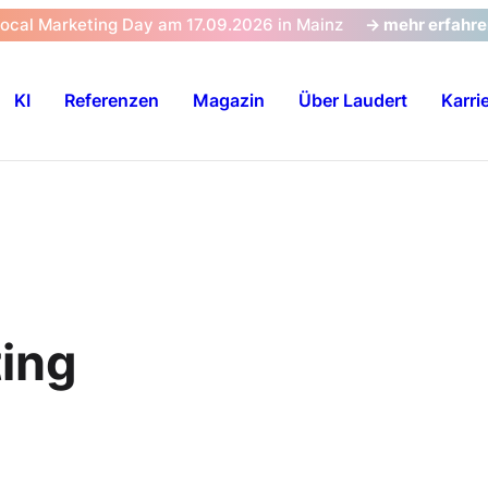
Local Marketing Day am 17.09.2026 in Mainz
-> mehr erfahr
KI
Referenzen
Magazin
Über Laudert
Karri
ing