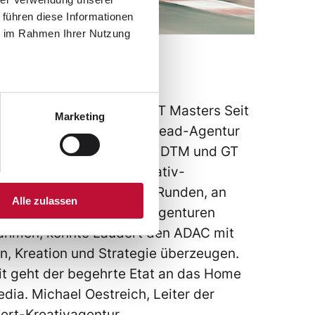
 führen diese Informationen
ie im Rahmen Ihrer Nutzung
DAC
-Agentur von DTM und GT Masters Seit
Marketing
Saison 2023 ist Laudert Lead-Agentur
renommierten Rennserien DTM und GT
ers des ADAC. In der Kreativ-
chreibung über mehrere Runden, an
Alle zulassen
auch bekannte Network-Agenturen
nahmen, konnte Laudert den ADAC mit
on, Kreation und Strategie überzeugen.
t geht der begehrte Etat an das Home
edia. Michael Oestreich, Leiter der
ert-Kreativagentur,…