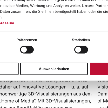
r soziale Medien, Werbung und Analysen weiter. Unsere Partner
 Daten zusammen, die Sie ihnen bereitgestellt haben oder die s
n.
GROHE
A
pressum
Aus Konstruktionsdaten werden CGI-
Lead
Präferenzen
Statistiken
Visualisierungen für GROHE GROHE ist für
des 
seine Badlösungen, Küchenarmaturen und
der 
Sanitärprodukte weltbekannt. Die globale
Mast
Marke der Lixil Group wird geprägt von
Auss
Auswahl erlauben
einzigartigen Produkten in modernstem
der 
Design. Auch im Marketing setzt GROHE
teil
daher auf innovative Lösungen – u. a. auf
Visi
hochwertige 3D-Visualisierungen aus dem
Dami
„Home of Media“. Mit 3D-Visualisierungen,
of M
das zur Begriffsklärung vorneweg,…
Laud