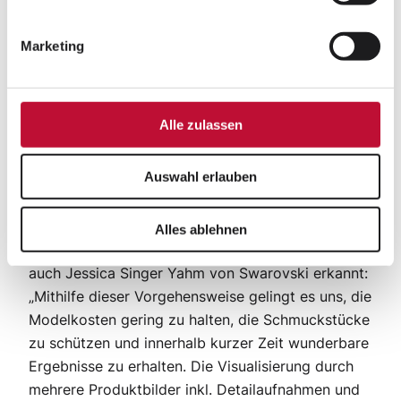
Videoproduktion minimieren. Die Models wurden
nur einmal gestylt und die Schmuckstücke nur
Marketing
einmal inszeniert – gerade bei der hohen
Anfälligkeit für Kratzer und Schmutz sowie der
deshalb notwendigen peniblen Säuberung im
Alle zulassen
Vorfeld ein entscheidender Vorteil. Innerhalb von
nur zwei Wochen waren alle Aufnahmen und
Auswahl erlauben
Bewegtbilder im Kasten, die Produktion lief wie
am Schnürchen.
Alles ablehnen
Dass diese Produktionsweise sehr effizient ist, hat
auch Jessica Singer Yahm von Swarovski erkannt:
„Mithilfe dieser Vorgehensweise gelingt es uns, die
Modelkosten gering zu halten, die Schmuckstücke
zu schützen und innerhalb kurzer Zeit wunderbare
Ergebnisse zu erhalten. Die Visualisierung durch
mehrere Produktbilder inkl. Detailaufnahmen und