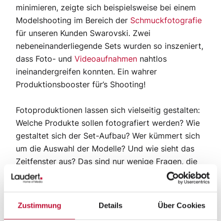
minimieren, zeigte sich beispielsweise bei einem
Modelshooting im Bereich der
Schmuckfotografie
für unseren Kunden Swarovski. Zwei
nebeneinanderliegende Sets wurden so inszeniert,
dass Foto- und
Videoaufnahmen
nahtlos
ineinandergreifen konnten. Ein wahrer
Produktionsbooster für’s Shooting!
Fotoproduktionen lassen sich vielseitig gestalten:
Welche Produkte sollen fotografiert werden? Wie
gestaltet sich der Set-Aufbau? Wer kümmert sich
um die Auswahl der Modelle? Und wie sieht das
Zeitfenster aus?
Das sind nur wenige Fragen, die
vor Produktionsbeginn zu klären sind. Auch vor
dem letzten Shooting für den österreichischen
Kristall- und Schmuckhersteller Swarovski wurden
Zustimmung
Details
Über Cookies
die Anforderungen detailliert abgesteckt und die