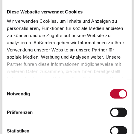
Fotoproduktion geplant. Ziel war es, die edlen
Schmuckstücke am Model so zu inszenieren, dass
Diese Webseite verwendet Cookies
sowohl Detailaufnahmen als auch kurze
Wir verwenden Cookies, um Inhalte und Anzeigen zu
Videosequenzen für den E-Commerce entstehen
personalisieren, Funktionen für soziale Medien anbieten
konnten.
zu können und die Zugriffe auf unsere Website zu
analysieren. Außerdem geben wir Informationen zu Ihrer
Einmal inszeniert – mehrfach profitiert
Verwendung unserer Website an unsere Partner für
soziale Medien, Werbung und Analysen weiter. Unsere
Nach diesem Motto gestaltete sich die Umsetzung
Partner führen diese Informationen möglicherweise mit
der beauftragten Produktion. Perfekt gestylt von
weiteren Daten zusammen, die Sie ihnen bereitgestellt
unseren Hair- & Make-up-Artists, starteten die
haben oder die sie im Rahmen Ihrer Nutzung der Dienste
Models in Set A, das für die klassische E-
gesammelt haben.
Einwilligungsauswahl
Commerce Fotografie hergerichtet war. Danach
Datenschutzerklärung
•
Impressum
Notwendig
ging es direkt ins benachbarte Set B für die
Aufnahme kurzer Filmsequenzen. Die Vorteile
Präferenzen
dieser Produktionsweise sind eindeutig:
Angefangen bei den Modelkosten, die sich
Statistiken
aufgrund der parallelen Foto- und