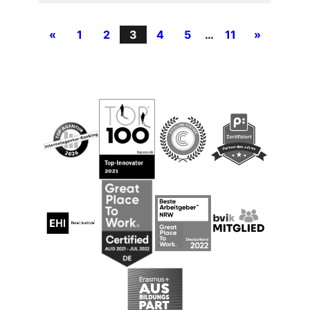
«
1
2
3
4
5
…
11
»