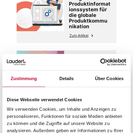
Produktinformat
ionssystem für
die globale
Produktkommu
nikation
Zum Artikel
02.08.2023
Laudert wird
Implementierun
gspartner von
Zustimmung
Details
Über Cookies
Creative Force
Zum Artikel
Diese Webseite verwendet Cookies
Wir verwenden Cookies, um Inhalte und Anzeigen zu
28.06.2023
personalisieren, Funktionen für soziale Medien anbieten
Warenkorbabbr
zu können und die Zugriffe auf unsere Website zu
echer Mailing
analysieren. Außerdem geben wir Informationen zu Ihrer
mit