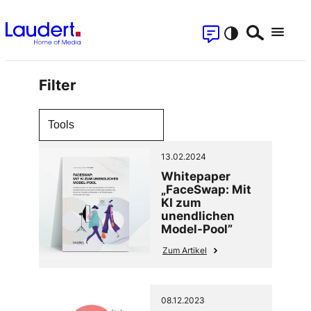
Zum
Kontakt
Inhalt
Suchen
Menu
springen
Filter
S
13.02.2024
Whitepaper
„FaceSwap: Mit
KI zum
unendlichen
Model-Pool”
Zum Artikel
08.12.2023