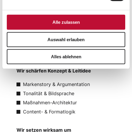
https://www.dorotheum-
PoS & OoH
e
juwelier.com/
Wir analysieren, was wirkt
Prospekte
PoS & OoH
Alle zulassen
Leistungen
Zielgruppen & Kaufmotive
Social Media
Print Service
Angebotslogik & USPs
Schmuckfotogra
Auswahl erlauben
fie
Verpackungen
Anzeigengestaltung
Kanal- & Content-Realität
Datenlage & Machbarkeit
Art Buying
Print Service
Bildbearbeitung
Alles ablehnen
Bewegtbild
Kommunikation
Wir schärfen Konzept & Leitidee
sstrategie
Anzeigengestalt
Markenstory & Argumentation
ung
Kreation
Tonalität & Bildsprache
Maßnahmen-Architektur
Bildbearbeitung
CGI
Content- & Formatlogik
Kataloge
Post Production
Wir setzen wirksam um