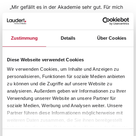
„Mir gefällt es in der Akademie sehr gut. Für mich
zeichnet sich die Akademie dadurch aus, dass wir
Azubis individuell gefördert werden. Unsere
Stärken entwickeln wir gezielt weiter, aber man
Zustimmung
Details
Über Cookies
arbeitet mit uns auch an unseren Schwächen. Ich
fühle mich sehr wohl mit diesem Konzept.“
Diese Webseite verwendet Cookies
Wir verwenden Cookies, um Inhalte und Anzeigen zu
Annika Rose
personalisieren, Funktionen für soziale Medien anbieten
Mediengestalterin in Vreden,
zu können und die Zugriffe auf unsere Website zu
analysieren. Außerdem geben wir Informationen zu Ihrer
Auszubildende Ab 2016
Verwendung unserer Website an unsere Partner für
soziale Medien, Werbung und Analysen weiter. Unsere
Partner führen diese Informationen möglicherweise mit
weiteren Daten zusammen, die Sie ihnen bereitgestellt
haben oder die sie im Rahmen Ihrer Nutzung der Dienste
gesammelt haben.