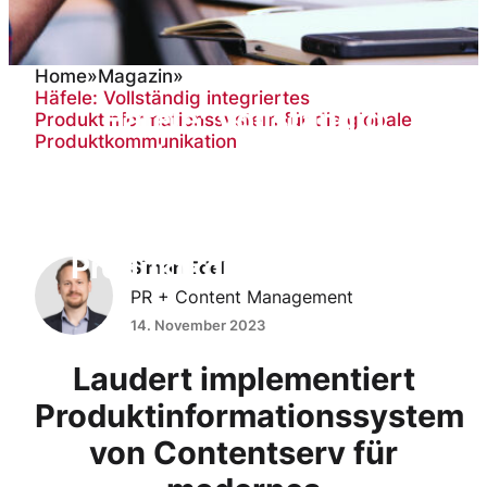
Home
»
Magazin
»
Häfele: Vollständig integriertes
Häfele: Vollständig
Produktinformationssystem für die globale
Produktkommunikation
integriertes
Produktinformationssystem
für die globale
Produktkommunikation
Simon Edel
PR + Content Management
14. November 2023
Laudert implementiert
Produktinformationssystem
von Contentserv für