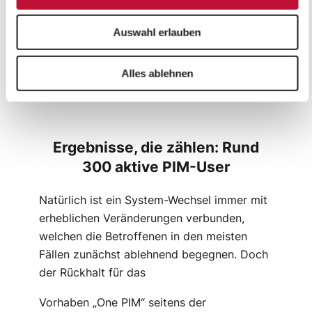
priint:comet, DataFlow, BS [i]-flow
Konnektor oder dem SAWS Intershop-
Auswahl erlauben
Konnektor, werden verschiedene
Anwendungsfälle und Zielformate
Alles ablehnen
erfolgreich bedient.
Ergebnisse, die zählen: Rund
300 aktive PIM-User
Natürlich ist ein System-Wechsel immer mit
erheblichen Veränderungen verbunden,
welchen die Betroffenen in den meisten
Fällen zunächst ablehnend begegnen. Doch
der Rückhalt für das
Vorhaben „One PIM“ seitens der