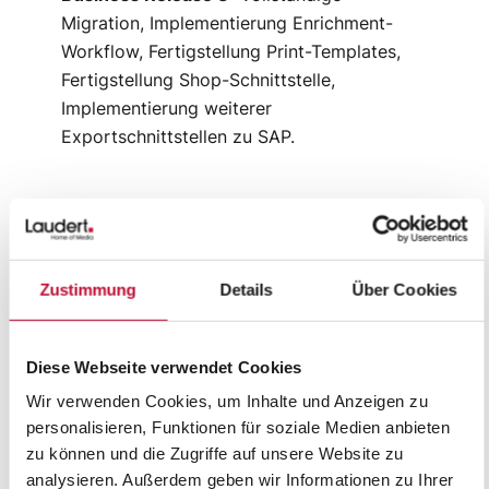
Migration, Implementierung Enrichment-
Workflow, Fertigstellung Print-Templates,
Fertigstellung Shop-Schnittstelle,
Implementierung weiterer
Exportschnittstellen zu SAP.
Das größte Contentserv-PIM:
500.000 Media Assets, 200.000
Zustimmung
Details
Über Cookies
Artikel
Nach den Basisschulungen für das Kernteam
Diese Webseite verwendet Cookies
– insbesondere zum Umgang mit
Wir verwenden Cookies, um Inhalte und Anzeigen zu
Contentserv und die Durchführung von
personalisieren, Funktionen für soziale Medien anbieten
Printproduktionen, die Laudert umgesetzt
zu können und die Zugriffe auf unsere Website zu
hat, fanden die ersten Trainings bei Häfele
analysieren. Außerdem geben wir Informationen zu Ihrer