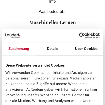
Info
Was bedeutet…
Maschinelles Lernen
Der Begriff „maschinelles Lernen“ beschreibt die
Generierung von Wissen eines künstlichen
Systems, basierend auf Erfahrung. Aus Beispielen
Zustimmung
Details
Über Cookies
bauen Algorithmen ein statistisches Modell auf,
aus dem Muster und Gesetzmäßigkeiten erkannt
werden.
Diese Webseite verwendet Cookies
Wir verwenden Cookies, um Inhalte und Anzeigen zu
personalisieren, Funktionen für soziale Medien anbieten
KI schneidet meist besser ab, als
zu können und die Zugriffe auf unsere Website zu
beauftrage DIenstleister
analysieren. Außerdem geben wir Informationen zu Ihrer
Verwendung unserer Website an unsere Partner für
Künstliche Intelligenz schlägt händische Arbeit
soziale Medien, Werbung und Analysen weiter. Unsere