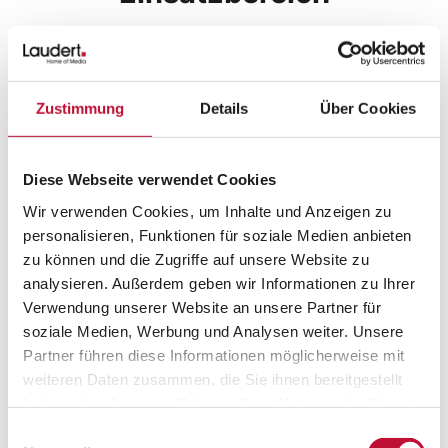
Im Bereich des
Print-Services
ist ein
Andruck besonders bei der Produktion
auflagenstarker Materialien mit sensiblen
Zustimmung
Details
Über Cookies
Inhalten von großem Vorteil. Er ermöglicht
es, Fehler frühzeitig zu erkennen und die
Farbgebung präzise zu überprüfen.
Diese Webseite verwendet Cookies
Gleichzeitig dient der Andruck als
Wir verwenden Cookies, um Inhalte und Anzeigen zu
verbindliche Vorlage, sodass der Drucker
personalisieren, Funktionen für soziale Medien anbieten
genau weiß, wie das Endprodukt aussehen
zu können und die Zugriffe auf unsere Website zu
soll. Um optimale Ergebnisse zu erzielen,
analysieren. Außerdem geben wir Informationen zu Ihrer
empfiehlt es sich, die ausgewählte
Verwendung unserer Website an unsere Partner für
soziale Medien, Werbung und Analysen weiter. Unsere
Druckerei bereits zu Projektbeginn
Partner führen diese Informationen möglicherweise mit
einzubeziehen. So können die individuellen
weiteren Daten zusammen, die Sie ihnen bereitgestellt
Anforderungen des Kunden von Anfang an
haben oder die sie im Rahmen Ihrer Nutzung der Dienste
berücksichtigt werden und eine
gesammelt haben.
Einwilligungsauswahl
reibungslose Produktion gewährleistet