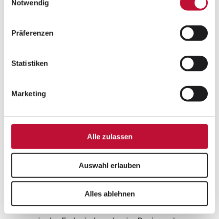
Datenschutzerklärung
•
Impressum
Notwendig
werden.
Präferenzen
Statistiken
Marketing
Alle zulassen
Vorteile eines
Andrucks
Auswahl erlauben
Alles ablehnen
Fehlererkennung:
Ein Andruck
ermöglicht es, Abweichungen oder Fehler