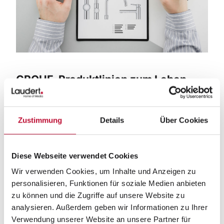
GROHE-Produktlinien zum Leben
erwecken
Im Milieu perfekt inszeniert
Zustimmung
Details
Über Cookies
An Komplexität gewinnt die Arbeit für GROHE bei
der perfekten Produktinszenierung
Diese Webseite verwendet Cookies
Wir verwenden Cookies, um Inhalte und Anzeigen zu
im Milieu. Hierfür werden die von Laudert
personalisieren, Funktionen für soziale Medien anbieten
bereinigten Konstruktionsdaten der GROHE-
zu können und die Zugriffe auf unsere Website zu
Produktlinien in separat erstellte Szenen –
analysieren. Außerdem geben wir Informationen zu Ihrer
ebenfalls in 3D – eingefügt und durch Shader
Verwendung unserer Website an unsere Partner für