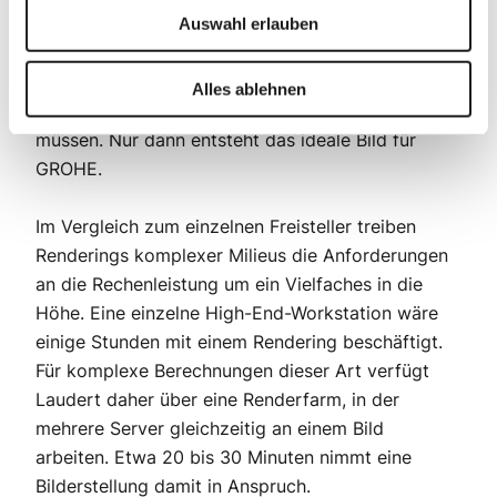
Schlauchlängen bis hin zur perfekten Stellung von
Auswahl erlauben
Bediengriffen und Elementen spielen hier viele
Details eine wichtige Rolle, die innerhalb der
Alles ablehnen
Style-Richtlinien von GROHE umgesetzt werden
müssen. Nur dann entsteht das ideale Bild für
GROHE.
Im Vergleich zum einzelnen Freisteller treiben
Renderings komplexer Milieus die Anforderungen
an die Rechenleistung um ein Vielfaches in die
Höhe. Eine einzelne High-End-Workstation wäre
einige Stunden mit einem Rendering beschäftigt.
Für komplexe Berechnungen dieser Art verfügt
Laudert daher über eine Renderfarm, in der
mehrere Server gleichzeitig an einem Bild
arbeiten. Etwa 20 bis 30 Minuten nimmt eine
Bilderstellung damit in Anspruch.