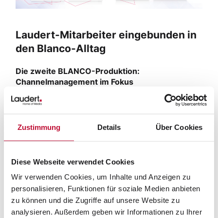
Laudert-Mitarbeiter eingebunden in
den Blanco-Alltag
Die zweite BLANCO-Produktion:
Channelmanagement im Fokus
Obwohl die zweite Produktion erst Anfang Herbst
2021 so richtig startete, fing sie bei genauer
Zustimmung
Details
Über Cookies
Betrachtung bereits mit dem Ende der ersten an:
Im Ergebnis verlief diese zwar erfolgreich, zeigte
aber auch eine Reihe von
Diese Webseite verwendet Cookies
Verbesserungspotenzialen. In Feedback- und
Wir verwenden Cookies, um Inhalte und Anzeigen zu
Review-Gesprächen wurden Learnings
personalisieren, Funktionen für soziale Medien anbieten
zusammengetragen und in Change-Requests
zu können und die Zugriffe auf unsere Website zu
umgesetzt. Insbesondere eine höhere
analysieren. Außerdem geben wir Informationen zu Ihrer
Automatisierung stand dabei im Fokus.