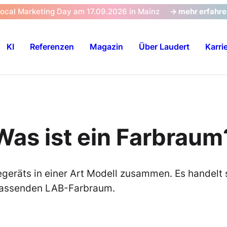
Local Marketing Day am 17.09.2026 in Mainz
-> mehr erfahr
KI
Referenzen
Magazin
Über Laudert
Karri
Was ist ein Farbraum
egeräts in einer Art Modell zusammen. Es handelt 
mfassenden LAB-Farbraum.