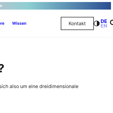
en
DE
Kontakt
ere
Wissen
EN
S
?
sich also um eine dreidimensionale