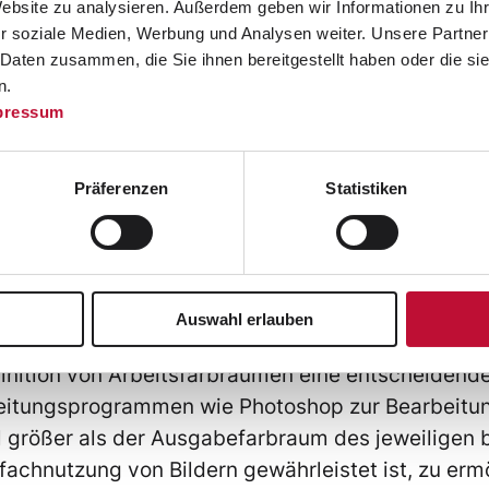
B. ECI-RGB oder Ado
Website zu analysieren. Außerdem geben wir Informationen zu I
gehen.
r soziale Medien, Werbung und Analysen weiter. Unsere Partner
 Daten zusammen, die Sie ihnen bereitgestellt haben oder die s
n.
pressum
Präferenzen
Statistiken
deutung in der Druckvorst
Auswahl erlauben
inition von Arbeitsfarbräumen eine entscheidende
eitungsprogrammen wie Photoshop zur Bearbeitung 
el größer als der Ausgabefarbraum des jeweiligen
chnutzung von Bildern gewährleistet ist, zu ermög