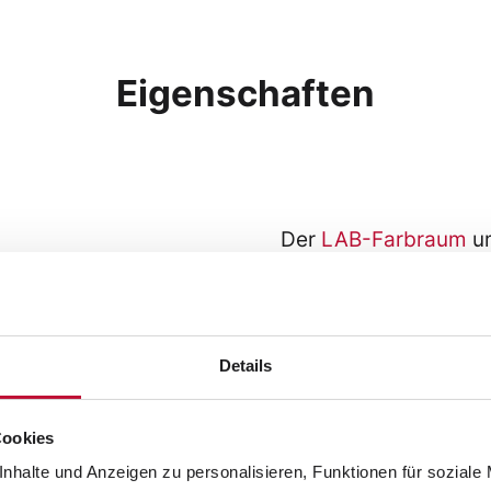
Eigenschaften
Der
LAB-Farbraum
um
wahrnehmbare Farben
bildverarbeitenden Ge
Drucker, Monitore, Sc
Farbräume definiert.
Details
Farbnuancen können 
auch, dass bei der f
Cookies
aus einem kleinen (z.
nhalte und Anzeigen zu personalisieren, Funktionen für soziale