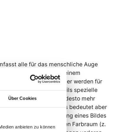
fasst alle für das menschliche Auge
, die so aber von kaum einem
rät darstellbar sind. Daher werden für
anner, Kameras etc. jeweils spezielle
 Je größer der Farbraum, desto mehr
Über Cookies
ausgegeben werden. Das bedeutet aber
arbmetrischen Konvertierung eines Bildes
 B. sRGB) in einen größeren Farbraum (z.
 Medien anbieten zu können